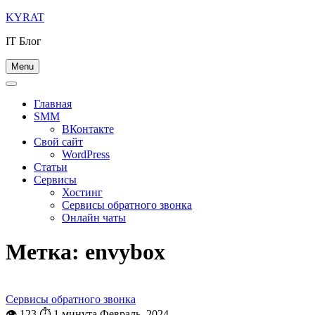
Skip
KYRAT
to
IT Блог
content
Menu
Главная
SMM
ВКонтакте
Свой сайт
WordPress
Статьи
Сервисы
Хостинг
Сервисы обратного звонка
Онлайн чаты
Метка:
envybox
Сервисы обратного звонка
👁 123
⏱ 1 минута
Февраль, 2024