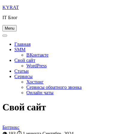
Skip
KYRAT
to
IT Блог
content
Menu
Главная
SMM
ВКонтакте
Свой сайт
WordPress
Статьи
Сервисы
Хостинг
Сервисы обратного звонка
Онлайн чаты
Свой сайт
Битрикс
👁 193
⏱ 1 минута
Сентябрь, 2024