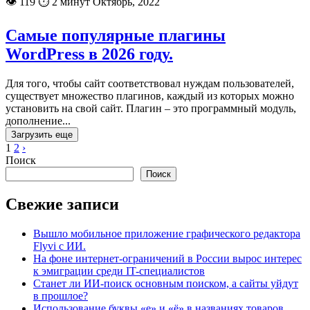
👁 119
⏱ 2 минут
Октябрь, 2022
Самые популярные плагины
WordPress в 2026 году.
Для того, чтобы сайт соответствовал нуждам пользователей,
существует множество плагинов, каждый из которых можно
установить на свой сайт. Плагин – это программный модуль,
дополнение...
Загрузить еще
1
2
›
Поиск
Поиск
Свежие записи
Вышло мобильное приложение графического редактора
Flyvi с ИИ.
На фоне интернет-ограничений в России вырос интерес
к эмиграции среди IT-специалистов
Станет ли ИИ-поиск основным поиском, а сайты уйдут
в прошлое?
Использование буквы «е» и «ё» в названиях товаров,