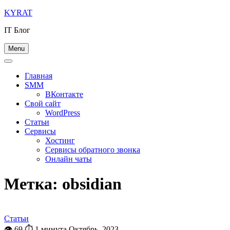
Skip
KYRAT
to
IT Блог
content
Menu
Главная
SMM
ВКонтакте
Свой сайт
WordPress
Статьи
Сервисы
Хостинг
Сервисы обратного звонка
Онлайн чаты
Метка:
obsidian
Статьи
👁 69
⏱ 1 минута
Октябрь, 2023