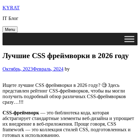
Skip
KYRAT
to
IT Блог
content
Menu
Лучшие CSS фреймворки в 2026 году
Октябрь, 2023
Февраль, 2024
by
Ищете лучшие CSS фреймворки в 2026 году? 🧐 Здесь
представлен рейтинг CSS-фреймворков, чтобы вы могли
получить подробный обзор различных CSS-фреймворков
сразу…!!!
CSS-фреймворк
— это библиотека кода, которая
абстрагирует стандартные элементы веб-дизайна и упрощает
их внедрение в веб-приложения. Проще говоря, CSS
framework — это коллекция стилей CSS, подготовленных и
готовых к использованию.