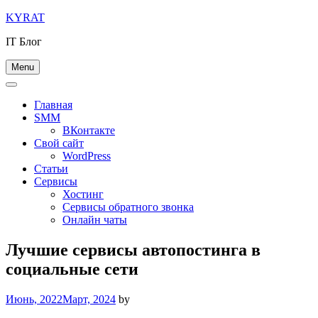
Skip
KYRAT
to
IT Блог
content
Menu
Главная
SMM
ВКонтакте
Свой сайт
WordPress
Статьи
Сервисы
Хостинг
Сервисы обратного звонка
Онлайн чаты
Лучшие сервисы автопостинга в
социальные сети
Июнь, 2022
Март, 2024
by