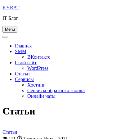
Skip
KYRAT
to
IT Блог
content
Menu
Главная
SMM
ВКонтакте
Свой сайт
WordPress
Статьи
Сервисы
Хостинг
Сервисы обратного звонка
Онлайн чаты
Статьи
Статьи
👁 111
⏱ 1 минута
Июль, 2021